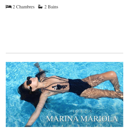
2 Chambres
2 Bains